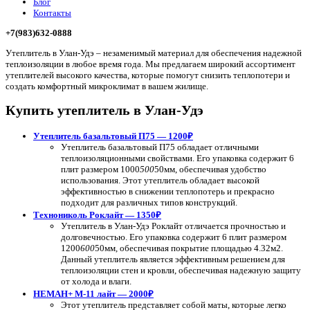
Блог
Контакты
+7(983)632-0888
Утеплитель в Улан-Удэ – незаменимый материал для обеспечения надежной
теплоизоляции в любое время года. Мы предлагаем широкий ассортимент
утеплителей высокого качества, которые помогут снизить теплопотери и
создать комфортный микроклимат в вашем жилище.
Купить утеплитель в Улан-Удэ
Утеплитель базальтовый П75 — 1200₽
Утеплитель базальтовый П75 обладает отличными
теплоизоляционными свойствами. Его упаковка содержит 6
плит размером 1000
500
50мм, обеспечивая удобство
использования. Этот утеплитель обладает высокой
эффективностью в снижении теплопотерь и прекрасно
подходит для различных типов конструкций.
Технониколь Роклайт — 1350₽
Утеплитель в Улан-Удэ Роклайт отличается прочностью и
долговечностью. Его упаковка содержит 6 плит размером
1200
600
50мм, обеспечивая покрытие площадью 4.32м2.
Данный утеплитель является эффективным решением для
теплоизоляции стен и кровли, обеспечивая надежную защиту
от холода и влаги.
НЕМАН+ М-11 лайт — 2000₽
Этот утеплитель представляет собой маты, которые легко