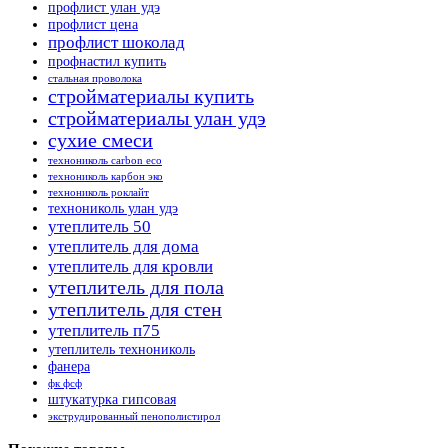
профлист улан удэ
профлист цена
профлист шоколад
профнастил купить
стальная проволока
стройматериалы купить
стройматериалы улан удэ
сухие смеси
технониколь carbon eco
технониколь карбон эко
технониколь роклайт
технониколь улан удэ
утеплитель 50
утеплитель для дома
утеплитель для кровли
утеплитель для пола
утеплитель для стен
утеплитель п75
утеплитель технониколь
фанера
фк фсф
штукатурка гипсовая
экструдированный пенополистирол