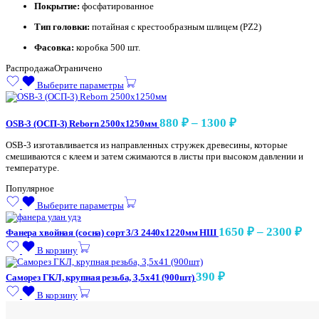
Покрытие:
фосфатированное
Тип головки:
потайная с крестообразным шлицем (PZ2)
Фасовка:
коробка 500 шт.
Распродажа
Ограничено
Выберите параметры
Диапазон
880
₽
–
1300
₽
OSB-3 (ОСП-3) Reborn 2500х1250мм
цен:
OSB-3 изготавливается из направленных стружек древесины, которые
880 ₽
смешиваются с клеем и затем сжимаются в листы при высоком давлении и
–
температуре.
1300 ₽
Популярное
Выберите параметры
Ди
1650
₽
–
2300
₽
Фанера хвойная (сосна) сорт 3/3 2440х1220мм НШ
це
В корзину
165
–
390
₽
Саморез ГКЛ, крупная резьба, 3,5х41 (900шт)
230
В корзину