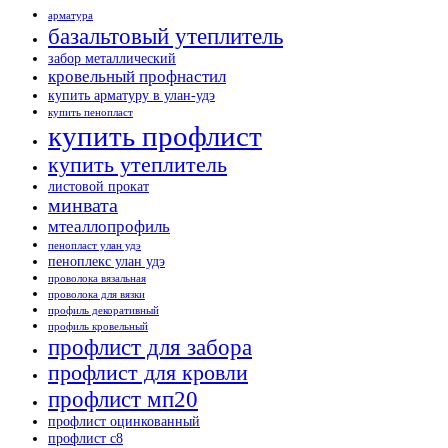
арматура
базальтовый утеплитель
забор металлический
кровельный профнастил
купить арматуру в улан-удэ
купить пенопласт
купить профлист
купить утеплитель
листовой прокат
минвата
мтеаллопрофиль
пенопласт улан удэ
пеноплекс улан удэ
проволока вязальная
проволока для вязки
профиль декоративный
профиль кровельный
профлист для забора
профлист для кровли
профлист мп20
профлист оцинкованный
профлист с8