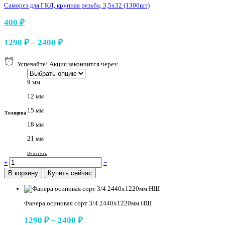
Саморез для ГКЛ, крупная резьба, 3,5х32 (1300шт)
400
₽
Диапазон
1290
₽
–
2400
₽
цен:
1290 ₽
Успевайте! Акция закончится через:
–
9 мм
2400 ₽
12 мм
15 мм
Толщина
18 мм
21 мм
Очистить
Фанера
+
−
осиновая
В корзину
Купить сейчас
сорт
3/4
2440х1220мм
НШ
Фанера осиновая сорт 3/4 2440х1220мм НШ
количество
Диапазон
1290
₽
–
2400
₽