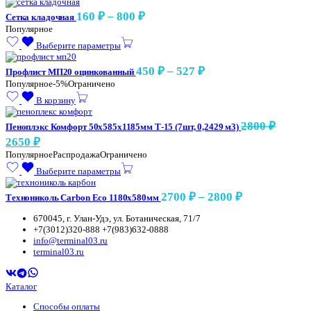
–
Диапазон
160
₽
–
800
₽
Сетка кладочная
1250 ₽
цен:
Популярное
160 ₽
Выберите параметры
–
Диапазон
450
₽
–
527
₽
Профлист МП20 оцинкованный
800 ₽
цен:
Популярное
-5%
Ограничено
450 ₽
В корзину
–
2800
₽
Пеноплэкс Комфорт 50х585х1185мм Т-15 (7шт, 0,2429 м3)
527 ₽
Первоначальная
Текущая
2650
₽
цена
цена:
Популярное
Распродажа
Ограничено
составляла
2650 ₽.
Выберите параметры
2800 ₽.
Диапазон
2700
₽
–
2800
₽
Технониколь Carbon Eco 1180х580мм
цен:
670045, г. Улан-Удэ, ул. Ботаническая, 71/7
2700 ₽
+7(3012)320-888 +7(983)632-0888
–
info@terminal03.ru
terminal03.ru
2800 ₽
Каталог
Способы оплаты