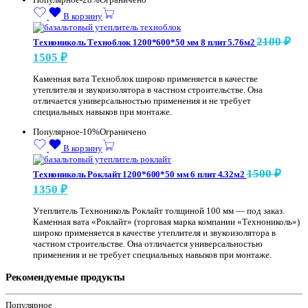
В корзину
2100
₽
Технониколь Техноблок 1200*600*50 мм 8 плит 5.76м2
Первоначальная
Текущая
1505
₽
цена
цена:
Каменная вата Техноблок широко применяется в качестве
составляла
1505 ₽.
утеплителя и звукоизолятора в частном строительстве. Она
2100 ₽.
отличается универсальностью применения и не требует
специальных навыков при монтаже.
Популярное
-10%
Ограничено
В корзину
1500
₽
Технониколь Роклайт 1200*600*50 мм 6 плит 4.32м2
Первоначальная
Текущая
1350
₽
цена
цена:
Утеплитель Технониколь Роклайт толщиной 100 мм — под заказ.
составляла
1350 ₽.
Каменная вата «Роклайт» (торговая марка компании «Технониколь»)
1500 ₽.
широко применяется в качестве утеплителя и звукоизолятора в
частном строительстве. Она отличается универсальностью
применения и не требует специальных навыков при монтаже.
Рекомендуемые продукты
Популярное